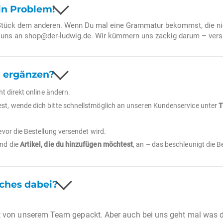
in Problem!
n Stück dem anderen. Wenn Du mal eine Grammatur bekommst, die ni
rbeiter, Familie & Freunde
 uns an
shop@der-ludwig.de
. Wir kümmern uns zackig darum – vers
ergestellt aus 135 g Schweinefleisch.
packung
eisesalz, Gewürze, Dextrose, Glucosesirup, Zucker, Gewürzextrakte, pf
smittel (E300, E301, E316), Emulgator (E471), Farbstoff (E120), Gesc
g ergänzen?
0), Stabilisator (E450), Naturdarm, Rauch.
icht so einfach. Es soll hochwertig sein, den Geschmack treffen und gle
ht direkt online ändern.
sent voller handwerklicher Spezialitäten, das Menschen verbindet – sei es
st, wende dich bitte schnellstmöglich an unseren Kundenservice unter
T
n hergestellt aus 136 g Schweinefleisch.
rodukten. Er ist ein Zeichen: „Du bist uns wichtig.“ Mit dem
Weihnacht
eisesalz, Gewürze, Dextrose, Glucosesirup, Zucker, Gewürzextrakte, pf
evor die Bestellung versendet wird.
sig versendet.
smittel (E300, E301, E316), Emulgator (E471), Farbstoff (E120), Gesc
nd die
Artikel, die du hinzufügen möchtest
, an – das beschleunigt die B
t alles, was das Herz in der
0), Stabilisator (E450), Naturdarm, Rauch.
isch, Speck, 17% Schweineleber, 4% Schwarten, Majoran, Speisesalz, Ge
, Aromen, Antioxidationsmittel (E300), Emulgator (E472c), Konservierun
sches dabei?
ekt zum Snacken
inefleisch, 25% Schweinemaske, 8% Schwarten, Speisesalz, Ge
ft, zart & würzig
ürze, Aromen, Antioxydationsmittel (E300, E301), Farbstoff (E120), 
lt von unserem Team gepackt. Aber auch bei uns geht mal was 
450), Buchenholzrauch.