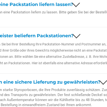
ine Packstation liefern lassen?
an eine Packstation liefern zu lassen. Bitte geben Sie bei der Bestel
ister beliefern Packstationen?
en Sie bei Ihrer Bestellung Ihre Packstation-Nummer und Postnummer an, 
d ihrer Größe oder ihres Gewichts möglicherweise nicht an eine Packstat
ionen an. Bitte wählen Sie eine alternative Zustelladresse, z. B. Ihre W
cht an Packstationen. Hier ist ebenfalls eine alternative Adresse erforderl
 eine sichere Lieferung zu gewährleisten?
m starke Styroporboxen, die Ihre Produkte zuverlässig schützen. Zu
 des Transports zu gewährleisten. Der fest schließende Deckel sor
nach Außentemperatur können wir die Kühlkette bis zu 48 Stunden, t
re Bestellung in einwandfreiem Zustand bei Ihnen ankommt.