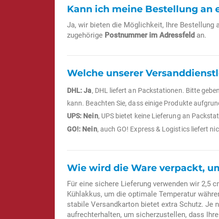
Kann ich meine Bestellung an e
Ja, wir bieten die Möglichkeit, Ihre Bestellung 
zugehörige
Postnummer im Adressfeld
an.
Welche unserer Versanddienstle
DHL: Ja
, DHL liefert an Packstationen. Bitte geb
kann. Beachten Sie, dass einige Produkte aufgrun
UPS: Nein
, UPS bietet keine Lieferung an Packstat
GO!: Nein
, auch GO! Express & Logistics liefert ni
Wie wird die Ware verpackt, um
Für eine sichere Lieferung verwenden wir 2,5 c
Kühlakkus, um die optimale Temperatur während
stabile Versandkarton bietet extra Schutz. Je 
aufrechterhalten, um sicherzustellen, dass Ih