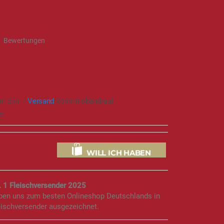
nachtsschmaus
Präsent
0
Bewertungen
 €
on drin –
Versand
kommt obendrauf.
ar
WILL ICH HABEN
. 1 Fleischversender 2025
aben uns zum besten Onlineshop Deutschlands in
eischversender ausgezeichnet.