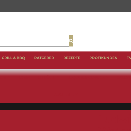
Suche
GRILL & BBQ
RATGEBER
REZEPTE
PROFIKUNDEN
T
EIN
LAMM
GEFLÜGEL
BBQ CUTS & CLASSICS
WURST 
GESCHENKE
Ludwi