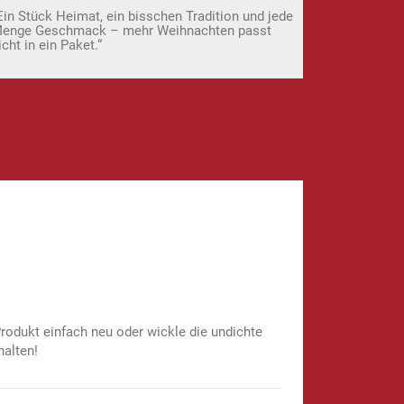
Ein Stück Heimat, ein bisschen Tradition und jede
enge Geschmack – mehr Weihnachten passt
icht in ein Paket.“
rantie
rodukt einfach neu oder wickle die undichte
halten!
akte, Würze, Aromen, Antioxydationsmittel (E301),