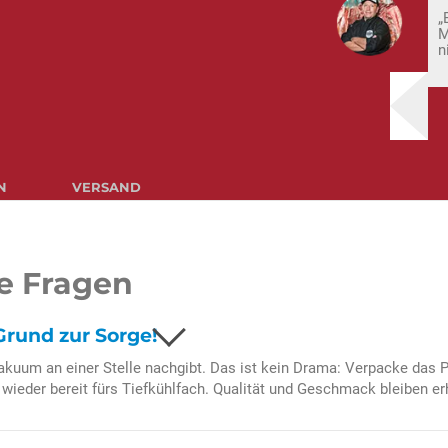
„
M
n
N
VERSAND
Weihnachtsschmaus
achtspräsent mit Genussga
te Fragen
reunde und Familie
rund zur Sorge!
kuum an einer Stelle nachgibt. Das ist kein Drama: Verpacke das P
ch (einschließlich Laktose), Sellerie, Senf
hinkenspeck
s wieder bereit fürs Tiefkühlfach. Qualität und Geschmack bleiben er
eisch, Speisesalz, Dextrose, Glucosesirup, Saccharose, Gewürzextr
einem Apfelschmalz
, Konservierungsstoff (E250, E252), Buchenholzrauch.