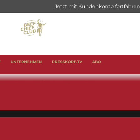
V
UNTERNEHMEN
PRESSKOPF.TV
ABO
& SCHINKEN
ANLÄSSE
GENUSSHELFER
gs