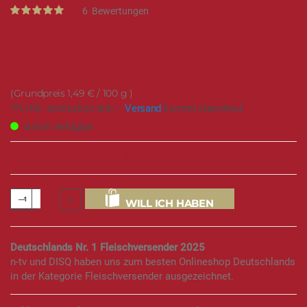
Rating:
6
Bewertungen
100
100
% of
5,95 €
1,49 €
/ 100 g
7% USt. sind schon drin –
Versand
kommt obendrauf.
sofort verfügbar
144 mal verkauft in den letzten Monaten
WILL ICH HABEN
Deutschlands Nr. 1 Fleischversender 2025
n-tv und DISQ haben uns zum besten Onlineshop Deutschlands
in der Kategorie Fleischversender ausgezeichnet.