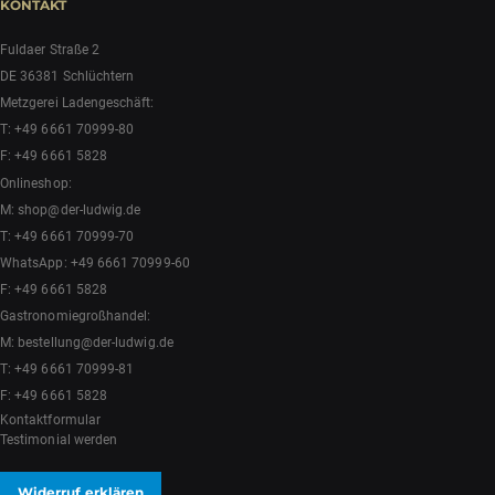
KONTAKT
Fuldaer Straße 2
DE 36381 Schlüchtern
Metzgerei Ladengeschäft:
T:
+49 6661 70999-80
F: +49 6661 5828
Onlineshop:
M:
shop@der-ludwig.de
T:
+49 6661 70999-70
WhatsApp:
+49 6661 70999-60
F: +49 6661 5828
Gastronomiegroßhandel:
M:
bestellung@der-ludwig.de
T:
+49 6661 70999-81
F: +49 6661 5828
Kontaktformular
Testimonial werden
Widerruf erklären