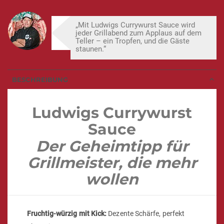
„Mit Ludwigs Currywurst Sauce wird
jeder Grillabend zum Applaus auf dem
Teller – ein Tropfen, und die Gäste
staunen.“
BESCHREIBUNG
Ludwigs Currywurst
Sauce
Der Geheimtipp für
Grillmeister, die mehr
wollen
Fruchtig-würzig mit Kick:
Dezente Schärfe, perfekt