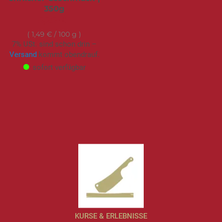
350g
5,95 €
1,49 €
/ 100 g
7% USt. sind schon drin –
Versand
kommt obendrauf.
sofort verfügbar
KURSE & ERLEBNISSE