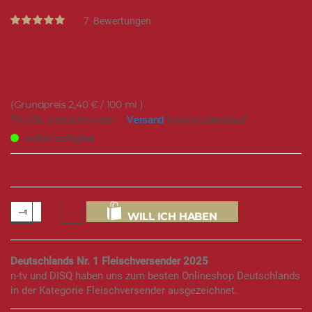
Rating:
7
Bewertungen
100
100
% of
5,99 €
2,40 €
/ 100 ml
7% USt. sind schon drin –
Versand
kommt obendrauf.
sofort verfügbar
208 mal verkauft in den letzten Monaten
WILL ICH HABEN
Deutschlands Nr. 1 Fleischversender 2025
n-tv und DISQ haben uns zum besten Onlineshop Deutschlands
in der Kategorie Fleischversender ausgezeichnet.