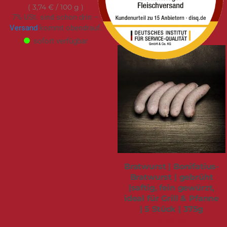
Versand
kommt obendrauf.
3,74 €
/ 100 g
sofort verfügbar
7% USt. sind schon drin –
Versand
kommt obendrauf.
sofort verfügbar
Bratwurst | Bonifatius-
Bratwurst | gebrüht
|saftig, fein gewürzt,
ideal für Grill & Pfanne
| 5 Stück | 375g
12,95 €