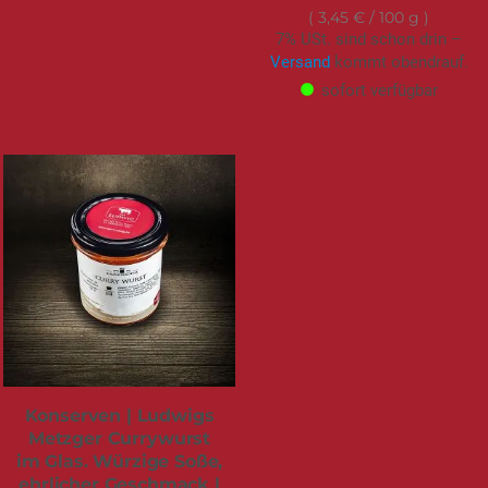
3,45 €
/ 100 g
7% USt. sind schon drin –
Versand
kommt obendrauf.
sofort verfügbar
Konserven | Ludwigs
Metzger Currywurst
im Glas. Würzige Soße,
ehrlicher Geschmack |