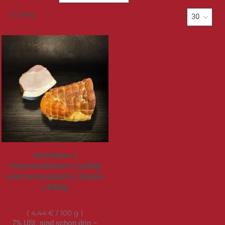
absteigender
Reihenfolge
1
Eintrag
Schinken |
Osterschinken | saftig
und aromatisch | Stück
| 630g
27,95 €
4,44 €
/ 100 g
7% USt. sind schon drin –