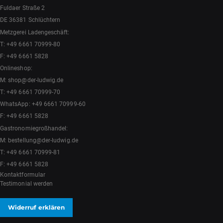
Fuldaer Straße 2
DE 36381 Schlüchtern
Metzgerei Ladengeschäft:
T:
+49 6661 70999-80
F: +49 6661 5828
Onlineshop:
M:
shop@der-ludwig.de
T:
+49 6661 70999-70
WhatsApp:
+49 6661 70999-60
F: +49 6661 5828
Gastronomiegroßhandel:
M:
bestellung@der-ludwig.de
T:
+49 6661 70999-81
F: +49 6661 5828
Kontaktformular
Testimonial werden
Widerruf erklären