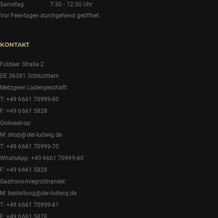
Samstag
7:30 - 12:30 Uhr
Vor Feiertagen durchgehend geöffnet.
KONTAKT
Fuldaer Straße 2
DE 36381 Schlüchtern
Metzgerei Ladengeschäft:
T:
+49 6661 70999-80
F: +49 6661 5828
Onlineshop:
M:
shop@der-ludwig.de
T:
+49 6661 70999-70
WhatsApp:
+49 6661 70999-60
F: +49 6661 5828
Gastronomiegroßhandel:
M:
bestellung@der-ludwig.de
T:
+49 6661 70999-81
F: +49 6661 5828