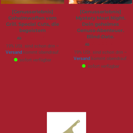
[Genusserlebnis]
[Genusserlebnis]
Geheimwaffen vom
Mystery Meat Night.
Grill. Special Cuts, die
Dein geheimes
begeistern
Genuss-Abenteuer.
Blind-Date.
165,00 €
Ab
165,00 €
Ab
19% USt. sind schon drin –
Versand
kommt obendrauf.
19% USt. sind schon drin –
Versand
kommt obendrauf.
sofort verfügbar
sofort verfügbar