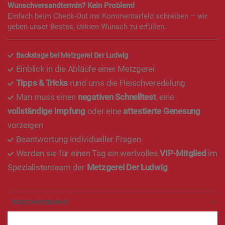
Wunschversandtermin? Kein Problem!
Einfach beim Check-Out ins Kommentarfeld schreiben – wir
geben unser Bestes, deinen Wunsch zu erfüllen.
Backstage bei Metzgerei Der Ludwig
Einblick in die Abläufe einer Metzgerei
Tipps & Tricks
rund ums die Fleischveredelung
Man muss einen
negativen Schnelltest
, eine
vollständige Impfung
oder eine
attestierte Genesung
vorzeigen
Beantwortung individueller Fragen
Werden sie für einen Tag ein wertvolles
VIP-Mitglied
im
Spezialistenteam der
Metzgerei Der Ludwig
BESCHREIBUNG