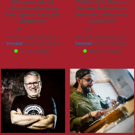
[Genusserlebnis]
[Grillkurs] Grillgenuss
Geheimwaffen vom
Deluxe. Feines vom
Grill. Special Cuts, die
Rost mit Grillexperte
begeistern
Volker Elm
165,00 €
179,00 €
Ab
Ab
19% USt. sind schon drin –
19% USt. sind schon drin –
Versand
kommt obendrauf.
Versand
kommt obendrauf.
sofort verfügbar
sofort verfügbar