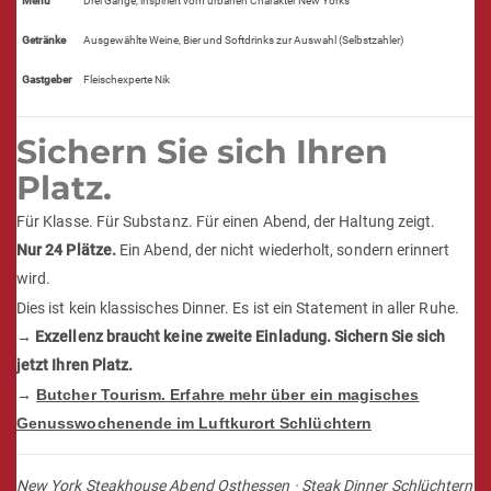
Menü
Drei Gänge, inspiriert vom urbanen Charakter New Yorks
Getränke
Ausgewählte Weine, Bier und Softdrinks zur Auswahl (Selbstzahler)
Gastgeber
Fleischexperte Nik
Sichern Sie sich Ihren
Platz.
Für Klasse. Für Substanz. Für einen Abend, der Haltung zeigt.
Nur 24 Plätze.
Ein Abend, der nicht wiederholt, sondern erinnert
wird.
Dies ist kein klassisches Dinner. Es ist ein Statement in aller Ruhe.
→ Exzellenz braucht keine zweite Einladung. Sichern Sie sich
jetzt Ihren Platz.
→
Butcher Tourism. Erfahre mehr über ein magisches
Genusswochenende im Luftkurort Schlüchtern
New York Steakhouse Abend Osthessen · Steak Dinner Schlüchtern