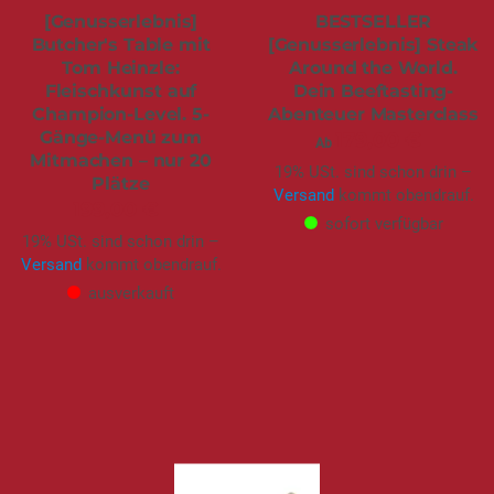
[Genusserlebnis]
BESTSELLER
Butcher's Table mit
[Genusserlebnis] Steak
Tom Heinzle:
Around the World.
Fleischkunst auf
Dein Beeftasting-
Champion-Level. 5-
Abenteuer Masterclass
Gänge-Menü zum
179,00 €
Ab
Mitmachen – nur 20
19% USt. sind schon drin –
Plätze
Versand
kommt obendrauf.
199,00 €
sofort verfügbar
19% USt. sind schon drin –
Versand
kommt obendrauf.
ausverkauft