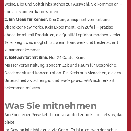
Weine, Bier und Softdrinks stehen zur Auswahl. Sie kommen an –
und alles andere kann warten.
2. Ein Menü für Kenner.
Drei Gänge, inspiriert vom urbanen
Charakter New Yorks. Kein Experiment, kein Zufall – präzise
abgestimmt, mit Produkten, die Qualität spürbar machen. Jeder
Teller zeigt, was möglich ist, wenn Handwerk und Leidenschaft
zusammenkommen.
3. Exklusivität mit Sinn.
Nur 24 Gäste. Keine
Massenveranstaltung, sondern Zeit und Raum für Gespräche,
Geschmack und Konzentration. Ein Kreis aus Menschen, die den
Unterschied zwischen
gut
und
außergewöhnlich
nicht erklärt
bekommen müssen.
Was Sie mitnehmen
Am Ende einer Reise kehrt man verändert zurück – mit etwas, das
bleibt.
Ihr Gewinn ist nicht der letzte Gang. Es ist alles, was danach in