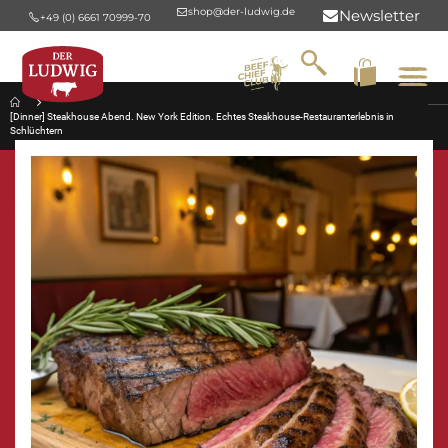
shop@der-ludwig.de
Newsletter
+49 (0) 6661 70999-70
Suche
Na
um
[Dinner] Steakhouse Abend. New York Edition. Echtes Steakhouse-Restauranterlebnis in
Schlüchtern
Zum
Ende
der
Bildergalerie
springen