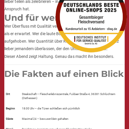
lieber teilen als zelebrieren – in einer Runde, die denselben
Anspruch hat.
Und für wen nicht?
Wer Überfluss mit Qualität verwechselt, wird hier weniger finden,
als er erwartet. Wer die laute Bühne braucht, ist anderswo besser
aufgehoben. Wer Quantität über Klasse stellt, sollte seinen Platz
lieber jemandem überlassen, der den Unterschied schätzt.
Dieser Abend zeigt Haltung. Genau das macht ihn besonders.
Die Fakten auf einen Blick
Ort
Steakschaft – Fleischerlebniszentrale, Fuldaer Straße 4, 36381 Schlüchtern
(Osthessen)
Beginn
18:00 Uhr – die Türen schließen sich pünktlich
Gäste
Maximal 24 – bewusst klein gehalten