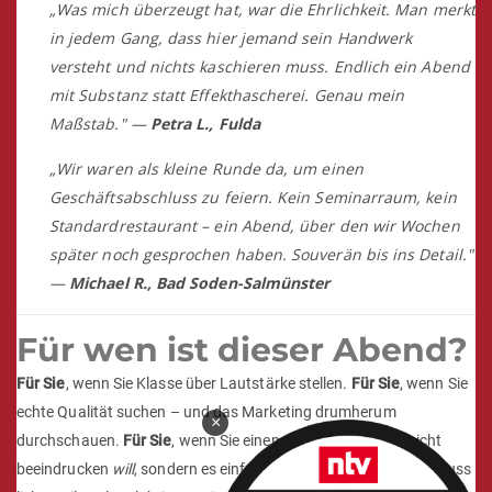
„Was mich überzeugt hat, war die Ehrlichkeit. Man merkt
in jedem Gang, dass hier jemand sein Handwerk
versteht und nichts kaschieren muss. Endlich ein Abend
mit Substanz statt Effekthascherei. Genau mein
Maßstab." —
Petra L., Fulda
„Wir waren als kleine Runde da, um einen
Geschäftsabschluss zu feiern. Kein Seminarraum, kein
Standardrestaurant – ein Abend, über den wir Wochen
später noch gesprochen haben. Souverän bis ins Detail."
—
Michael R., Bad Soden-Salmünster
Für wen ist dieser Abend?
Für Sie
, wenn Sie Klasse über Lautstärke stellen.
Für Sie
, wenn Sie
echte Qualität suchen – und das Marketing drumherum
×
durchschauen.
Für Sie
, wenn Sie einen Abend wollen, der nicht
beeindrucken
will
, sondern es einfach
ist
.
Für Sie
, wenn Sie Genuss