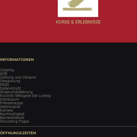
KURSE & ERLEBNISSE
INFORMATIONEN
Catering
AGB
Zahlung und Versand
Verpackung
FAQS
Datenschutz
Widerrufsbelehrung
Kurzinfo Metzgerei Der Ludwig
Impressum
Pressemappe
Gewinnspiel
Karriere
Nachhaltigkeit
Barrierefreiheit
Grounding Pages
ÖFFNUNGSZEITEN