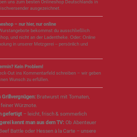
aben uns zum besten Onlineshop Deutschlands in
eischversender ausgezeichnet.
eshop – nur hier, nur online
 Wurstangebote bekommst du ausschließlich
Shop, und nicht an der Ladentheke.
Oder: Online
holung in unserer Metzgerei – persönlich und
rmin? Kein Problem!
eck-Out ins Kommentarfeld schreiben – wir geben
inen Wunsch zu erfüllen.
 Grillvergnügen:
Bratwurst mit Tomaten,
 feiner Würznote.
 gefertigt
– leicht, frisch & sommerlich
gerei kennt man aus dem TV:
Ob Abenteuer
 Beef Battle oder Hessen à la Carte – unsere