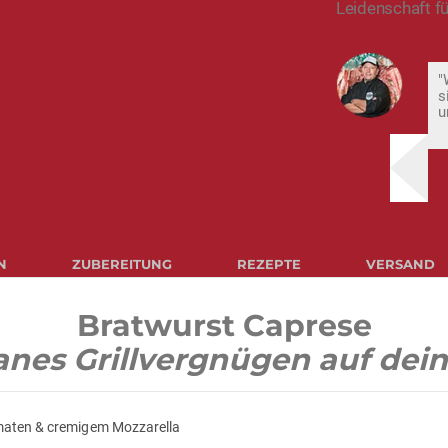
Leidenschaft fü
"
s
u
N
ZUBEREITUNG
REZEPTE
VERSAND
Bratwurst Caprese
anes Grillvergnügen auf dein
maten & cremigem Mozzarella