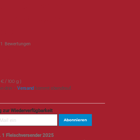
 | Caprese |
e & Mozzarella|
ack
11
Bewertungen
 €
 €
/ 100 g
on drin –
Versand
kommt obendrauf.
 zur Wiederverfügbarkeit
Abonnieren
. 1 Fleischversender 2025