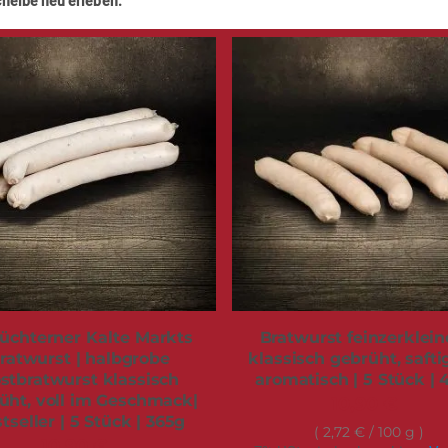
cheibe neu erleben.
lüchterner Kalte Markts
Bratwurst feinzerkleine
ratwurst | halbgrobe
klassisch gebrüht, saft
stbratwurst klassisch
aromatisch | 5 Stück |
üht, voll im Geschmack|
10,90 €
tseller | 5 Stück | 365g
2,72 €
/ 100 g
10,90 €