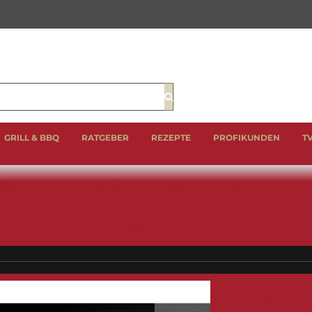
Suche
GRILL & BBQ
RATGEBER
REZEPTE
PROFIKUNDEN
T
EIN
LAMM
GEFLÜGEL
BBQ CUTS & CLASSICS
WURST 
GESCHENKE
Bratw