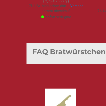
2,75 €
/ 100 g
7% USt. sind schon drin –
Versand
kommt obendrauf.
7% US
sofort verfügbar
FAQ Bratwürstchen