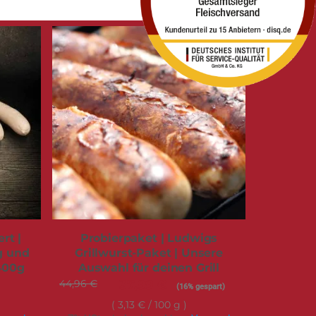
rt |
Probierpaket | Ludwigs
ig und
Grillwurst-Paket | Unsere
 400g
Auswahl für deinen Grill
44,96 €
Sonderangebot
37,99 €
(16% gespart)
3,13 €
/ 100 g