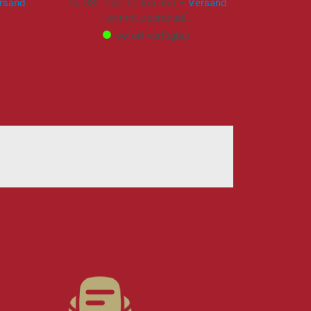
rsand
7% USt. sind schon drin –
Versand
kommt obendrauf.
sofort verfügbar