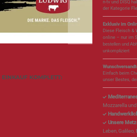
n-tv und DISQ h
der Kategorie Fl
Exklusiv im Onlin
Diese Fleisch &
online – nur im 
bestellen und Ab
unkompliziert
Wunschversandte
Einfach beim Ch
 EINKAUF KOMPLETT:
unser Bestes, de
Mediterranes
Mozzarella und
Handwerklich
Unsere Metz
Leben, Galileo,