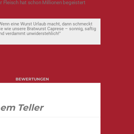
r Fleisch hat schon Millionen begeistert
Wenn eine Wurst Urlaub macht, dann schmeckt
ie wie unsere Bratwurst Caprese – sonnig, saftig
nd verdammt unwiderstehlich!"
BEWERTUNGEN
em Teller