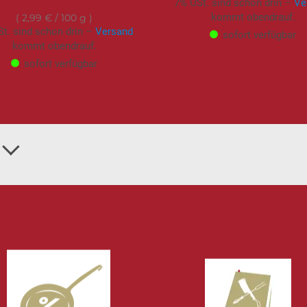
7% USt. sind schon drin –
Ve
kommt obendrauf.
2,99 €
/ 100 g
t. sind schon drin –
Versand
sofort verfügbar
kommt obendrauf.
sofort verfügbar