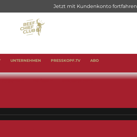
V
UNTERNEHMEN
PRESSKOPF.TV
ABO
& SCHINKEN
ANLÄSSE
GENUSSHELFER
urst des