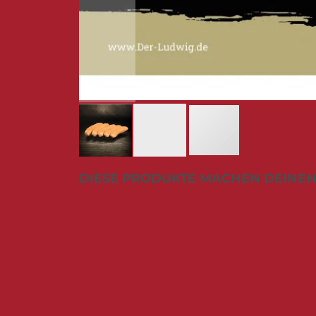
Zum
DIESE PRODUKTE MACHEN DEINEN
Anfang
der
Bildergalerie
springen