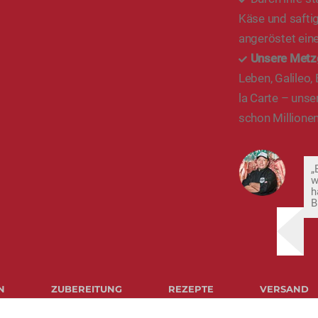
Käse und safti
angeröstet eine
Unsere Metz
Leben, Galileo,
la Carte – unse
schon Millionen
„
w
h
B
N
ZUBEREITUNG
REZEPTE
VERSAND