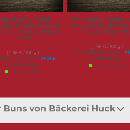
rger Brötchen. Weich,
Mini Burger Brötchen | 
l, ideal für den Grillabend
stabil, ideal für den Gril
seller | 4 Stück | 236g | Ø
| 4 Stück | 100g | Ø 9
11,5 cm
3,95 €
6,90 €
1,98 €
/ 100 g
7% USt. sind schon drin –
Ve
2,88 €
/ 100 g
t. sind schon drin –
Versand
kommt obendrauf.
kommt obendrauf.
sofort verfügbar
sofort verfügbar
r Buns von Bäckerei Huck