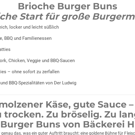
Brioche Burger Buns
iche Start für große Burger
ch, locker und leicht süßlich
de, BBQ und Familienessen
atties
Pork, Chicken, Veggie und BBQ-Saucen
ies – ohne sofort zu zerfallen
s und BBQ-Spezialitäten von Der Ludwig
hmolzener Käse, gute Sauce –
 trocken. Zu bröselig. Zu la
urger Buns von Bäckerei Hu
r genau das, was ein guter Auftritt braucht: eine goldene Bühne für Flei