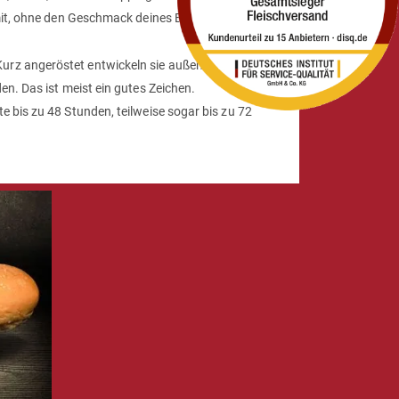
 mit, ohne den Geschmack deines Burgers zu
rz angeröstet entwickeln sie außen eine leichte
n. Das ist meist ein gutes Zeichen.
 bis zu 48 Stunden, teilweise sogar bis zu 72