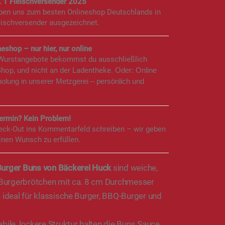
. 1 Fleischversender 2025
aben uns zum besten Onlineshop Deutschlands in
eischversender ausgezeichnet.
eshop – nur hier, nur online
 Wurstangebote bekommst du ausschließlich
Shop, und nicht an der Ladentheke.
Oder: Online
holung in unserer Metzgerei – persönlich und
rmin? Kein Problem!
eck-Out ins Kommentarfeld schreiben – wir geben
inen Wunsch zu erfüllen.
Burger Buns von Bäckerei Huck
sind weiche,
e Burgerbrötchen mit ca. 8 cm Durchmesser
 ideal für klassische Burger, BBQ-Burger und
abile, lockere Struktur halten die Buns Sauce,