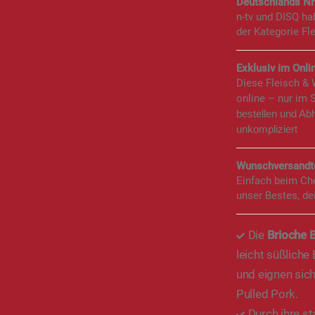
Deutschlands Nr
n-tv und DISQ h
der Kategorie Fl
Exklusiv im Onlin
Diese Fleisch &
online – nur im 
bestellen und Ab
unkompliziert
Wunschversandte
Einfach beim Ch
unser Bestes, de
Die
Brioche 
leicht süßlich
und eignen sich
Pulled Pork.
Durch ihre st