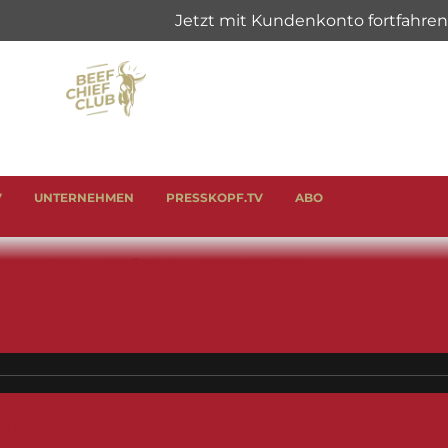
V
UNTERNEHMEN
PRESSKOPF.TV
ABO
& SCHINKEN
ANLÄSSE
GENUSSHELFER
he Burger Buns.