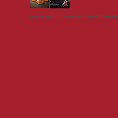
der
Bildergalerie
Zum
springen
DIESE PRODUKTE MACHEN DEINEN
Anfang
der
Bildergalerie
springen