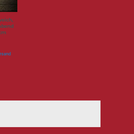
weich,
labend
 cm
rsand