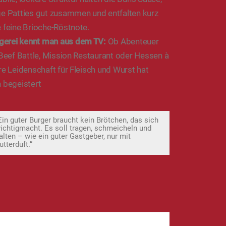
ge Patties gut zusammen und entfalten kurz
 feine Brioche-Röstnote.
gerei kennt man aus dem TV:
Ob Abenteuer
 Beef Battle, Mission Restaurant oder Hessen à
re Leidenschaft für Fleisch und Wurst hat
 begeistert
Ein guter Burger braucht kein Brötchen, das sich
ichtigmacht. Es soll tragen, schmeicheln und
alten – wie ein guter Gastgeber, nur mit
utterduft.“