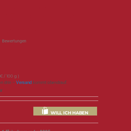
 leicht süßlich
l für Burger | 4
 | Ø 8 cm
0
Bewertungen
€
 €
/ 100 g
on drin –
Versand
kommt obendrauf.
ar
WILL ICH HABEN