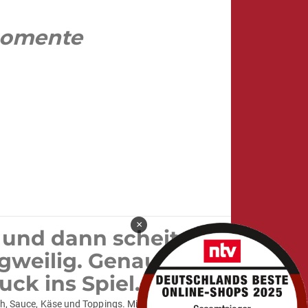
momente
×
 und dann scheitert
ngweilig. Genau hier
ck ins Spiel.
sch, Sauce, Käse und Toppings. Mit Ø ca. 8 cm passen