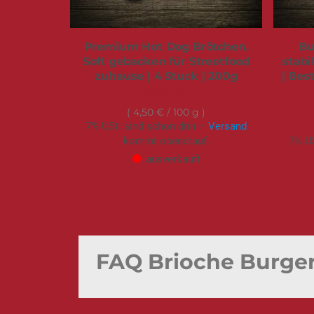
Premium Hot Dog Brötchen.
Bu
Soft gebacken für Streetfood
stabi
zuhause | 4 Stück | 200g
| Best
8,99 €
4,50 €
/ 100 g
7% USt. sind schon drin –
Versand
kommt obendrauf.
7% US
ausverkauft
FAQ Brioche Burge