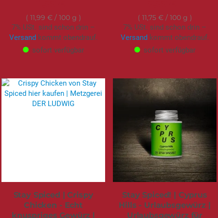
11,99 €
9,99 €
11,99 €
/ 100 g
11,75 €
/ 100 g
7% USt. sind schon drin –
7% USt. sind schon drin –
Versand
kommt obendrauf.
Versand
kommt obendrauf.
sofort verfügbar
sofort verfügbar
Stay Spiced | Crispy
Stay Spiced! | Cyprus
Chicken - Echt
Hills - Urlaubsgewürz |
knuspriges Gewürz |
Urlaubsgewürz für