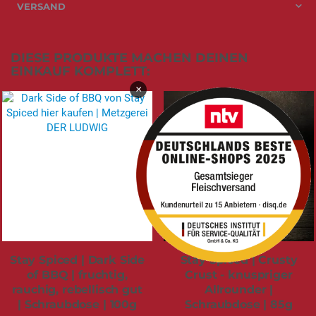
VERSAND
DIESE PRODUKTE MACHEN DEINEN
EINKAUF KOMPLETT:
×
Stay Spiced | Dark Side
Stay Spiced | Crusty
of BBQ | fruchtig,
Crust - knuspriger
rauchig, rebellisch gut
Allrounder |
| Schraubdose | 100g
Schraubdose | 85g