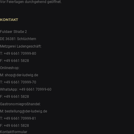
Vor Feiertagen durchgehend geöffnet.
KONTAKT
Fuldaer Straße 2
DE 36381 Schlüchtern
Metzgerei Ladengeschäft:
T:
+49 6661 70999-80
F: +49 6661 5828
Onlineshop:
M:
shop@der-ludwig.de
T:
+49 6661 70999-70
WhatsApp:
+49 6661 70999-60
F: +49 6661 5828
Gastronomiegroßhandel:
M:
bestellung@der-ludwig.de
T:
+49 6661 70999-81
F: +49 6661 5828
Kontaktformular