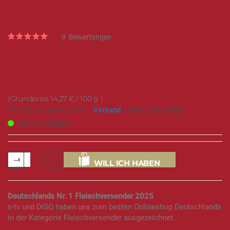
Schraubdose| 70g
Rating:
0
Bewertungen
0
100
% of
9,99 €
14,27 €
/ 100 g
7% USt. sind schon drin –
Versand
kommt obendrauf.
sofort verfügbar
WILL ICH HABEN
Deutschlands Nr. 1 Fleischversender 2025
n-tv und DISQ haben uns zum besten Onlineshop Deutschlands
in der Kategorie Fleischversender ausgezeichnet.