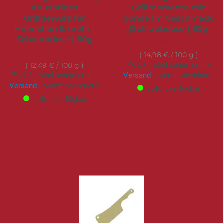
Knuspriges
Grillmomente mit
Grillgewürz für
Sonne im Geschmack
Hühnchen & mehr |
|Schraubdose | 60g
Schraubdose | 80g
8,99 €
9,99 €
14,98 €
/ 100 g
7% USt. sind schon drin –
12,49 €
/ 100 g
7% USt. sind schon drin –
Versand
kommt obendrauf.
Versand
kommt obendrauf.
sofort verfügbar
sofort verfügbar