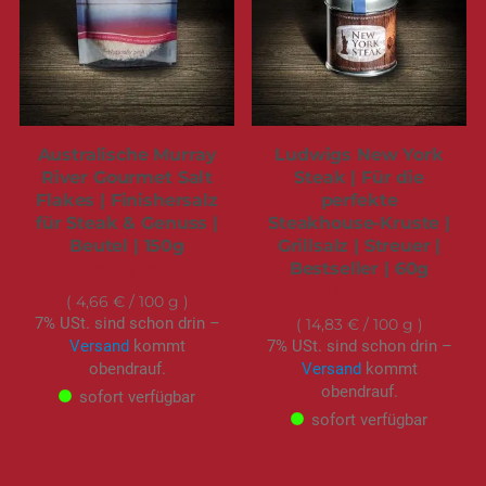
Australische Murray
Ludwigs New York
River Gourmet Salt
Steak | Für die
Flakes | Finishersalz
perfekte
für Steak & Genuss |
Steakhouse-Kruste |
Beutel | 150g
Grillsalz | Streuer |
Bestseller | 60g
6,99 €
8,90 €
4,66 €
/ 100 g
7% USt. sind schon drin –
14,83 €
/ 100 g
Versand
kommt
7% USt. sind schon drin –
obendrauf.
Versand
kommt
obendrauf.
sofort verfügbar
sofort verfügbar