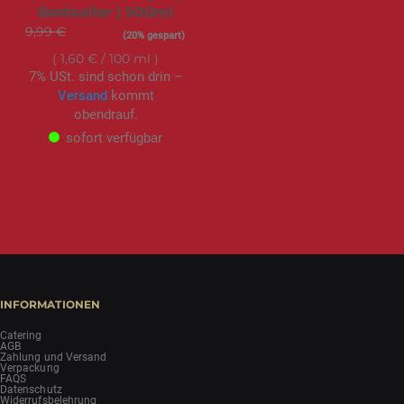
Bestseller | 500ml
9,99 €
Sonderangebot
7,99 €
(20% gespart)
1,60 €
/ 100 ml
7% USt. sind schon drin –
Versand
kommt
obendrauf.
sofort verfügbar
INFORMATIONEN
Catering
AGB
Zahlung und Versand
Verpackung
FAQS
Datenschutz
Widerrufsbelehrung