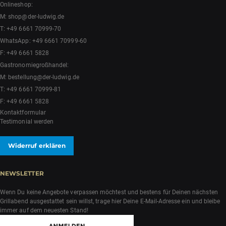
Onlineshop:
M:
shop@der-ludwig.de
T:
+49 6661 70999-70
WhatsApp:
+49 6661 70999-60
F: +49 6661 5828
Gastronomiegroßhandel:
M:
bestellung@der-ludwig.de
T:
+49 6661 70999-81
F: +49 6661 5828
Kontaktformular
Testimonial werden
Widerruf erklären
NEWSLETTER
Wenn Du keine Angebote verpassen möchtest und bestens für Deinen nächsten
Grillabend ausgestattet sein willst, trage hier Deine E-Mail-Adresse ein und bleibe
immer auf dem neuesten Stand!