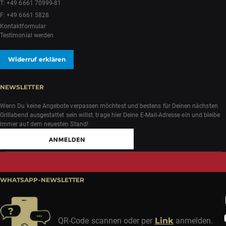
T:
+49 6661 70999-81
F: +49 6661 5828
Kontaktformular
Testimonial werden
Widerruf erklären
NEWSLETTER
Wenn Du keine Angebote verpassen möchtest und bestens für Deinen nächsten
Grillabend ausgestattet sein willst, trage hier Deine E-Mail-Adresse ein und bleibe
immer auf dem neuesten Stand!
WHATSAPP-NEWSLETTER
QR-Code scannen oder per
Link
anmelden.