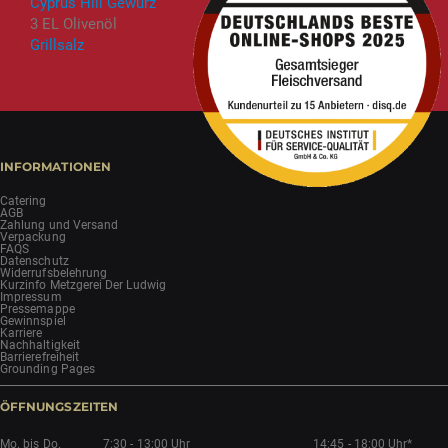
Cyprus Hill Gewürz
3 EL Olivenöl
Grillsalz
INFORMATIONEN
Catering
AGB
Zahlung und Versand
Verpackung
FAQS
Datenschutz
Widerrufsbelehrung
Kurzinfo Metzgerei Der Ludwig
Impressum
Pressemappe
Gewinnspiel
Karriere
Nachhaltigkeit
Barrierefreiheit
Grounding Pages
ÖFFNUNGSZEITEN
Mo. bis Do.
7:30 - 13:00 Uhr
14:45 - 18:00 Uhr*