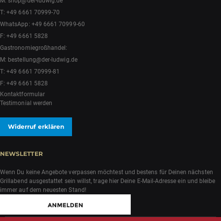
M:
shop@der-ludwig.de
T:
+49 6661 70999-70
WhatsApp:
+49 6661 70999-60
F: +49 6661 5828
Gastronomiegroßhandel:
M:
bestellung@der-ludwig.de
T:
+49 6661 70999-81
F: +49 6661 5828
Kontaktformular
Testimonial werden
Widerruf erklären
NEWSLETTER
Wenn Du keine Angebote verpassen möchtest und bestens für Deinen nächsten
Grillabend ausgestattet sein willst, trage hier Deine E-Mail-Adresse ein und bleibe
immer auf dem neuesten Stand!