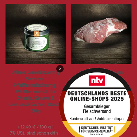
×
Altes Gewürzamt |
Schweinenacken
Sieben -
ohne Knochen |
Pfeffermischung |
Deutsches
Pfefferkunst für
Landschwein |
Steak, Sauce &
Frischluftstall |
Genussküche | Dose |
2.300g
90g
46,95 €
12,49 €
2,04 €
/ 100 g
7% USt. sind schon drin –
12,49 €
/ 100 g
7% USt. sind schon drin –
Versand
kommt