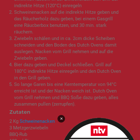
indirekte Hitze (120°C) einregeln
Schweinenacken auf die indirekte Hitze geben und
das Räucherholz dazu geben, bei einem Gasgrill
eine Räucberbox benutzen, und 30 min. stark
räuchern.
Zwiebeln schälen und in ca. 2cm dicke Scheiben
schneiden und den Boden des Dutch Ovens damit
auslegen. Nacken vom Grill nehmen und auf die
Zwiebeln geben.
Bier dazu geben und Deckel schließen. Grill auf
180°C indirekte Hitze einregeln und den Dutch Oven
in den Grill geben.
So lange Garen bis eine Kerntemperatur von 94°C
erreicht ist und der Nacken weich ist. Dutch Oven
vom Grill nehmen und BBQ Soße dazu geben, alles
zusammen pullen (zerrupfen).
Zutaten
×
2 Kg
Schweinenacken
3 Metzgerzwiebeln
BBQ-Rub