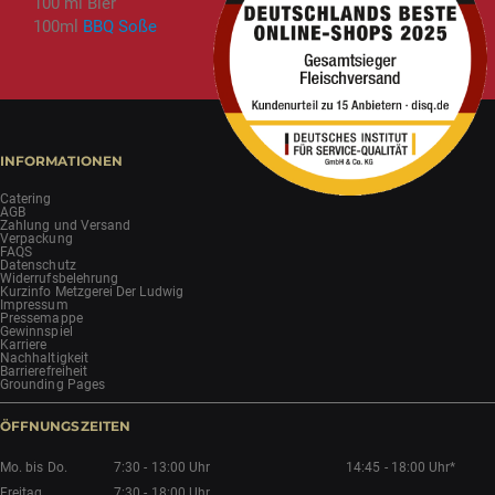
100 ml Bier
100ml
BBQ Soße
INFORMATIONEN
Catering
AGB
Zahlung und Versand
Verpackung
FAQS
Datenschutz
Widerrufsbelehrung
Kurzinfo Metzgerei Der Ludwig
Impressum
Pressemappe
Gewinnspiel
Karriere
Nachhaltigkeit
Barrierefreiheit
Grounding Pages
ÖFFNUNGSZEITEN
Mo. bis Do.
7:30 - 13:00 Uhr
14:45 - 18:00 Uhr*
Freitag
7:30 - 18:00 Uhr