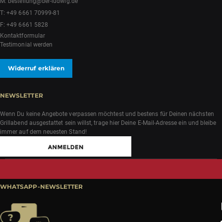
M:
bestellung@der-ludwig.de
T:
+49 6661 70999-81
F: +49 6661 5828
Kontaktformular
Testimonial werden
Widerruf erklären
NEWSLETTER
Wenn Du keine Angebote verpassen möchtest und bestens für Deinen nächsten
Grillabend ausgestattet sein willst, trage hier Deine E-Mail-Adresse ein und bleibe
immer auf dem neuesten Stand!
WHATSAPP-NEWSLETTER