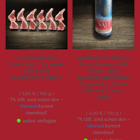
Lammkotelett |
Australische Murray
Rhönschaf, Dry Aged,
River Gourmet Salt
saftig und
Flakes | Rosa
aromatisch | 1.000g
Gourmetsalzflocken
für perfekte Steak-
55,95 €
Finishes | Dose |
5,60 €
/ 100 g
200g
7% USt. sind schon drin –
7,99 €
Versand
kommt
obendrauf.
4,00 €
/ 100 g
7% USt. sind schon drin –
sofort verfügbar
Versand
kommt
obendrauf.