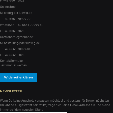
F: +49 6661 5828
Onlineshop:
M:
shop@der-ludwig.de
T:
+49 6661 70999-70
WhatsApp:
+49 6661 70999-60
F: +49 6661 5828
Gastronomiegroßhandel:
M:
bestellung@der-ludwig.de
T:
+49 6661 70999-81
F: +49 6661 5828
Kontaktformular
Testimonial werden
Widerruf erklären
NEWSLETTER
Wenn Du keine Angebote verpassen möchtest und bestens für Deinen nächsten
Grillabend ausgestattet sein willst, trage hier Deine E-Mail-Adresse ein und bleibe
immer auf dem neuesten Stand!