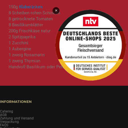
150g
Klabsrücken
×
8 Scheiben rohen Schinken
8 getrocknete Tomaten
8 Basilikumblätter
200g Frischkäse natur
2 Spitzpaprika
1 Zucchini
1 Aubergine
1 zweig Rosamarin
1 zweig Thymian
Handvoll Basilikum oder Petersilie
INFORMATIONEN
Catering
AGB
Zahlung und Versand
Verpackung
FAQS