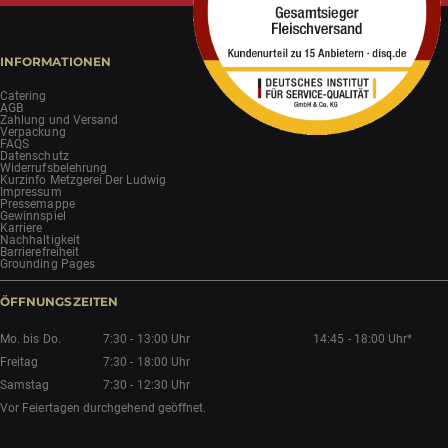
INFORMATIONEN
Catering
AGB
Zahlung und Versand
Verpackung
FAQS
Datenschutz
Widerrufsbelehrung
Kurzinfo Metzgerei Der Ludwig
Impressum
Pressemappe
Gewinnspiel
Karriere
Nachhaltigkeit
Barrierefreiheit
Grounding Pages
ÖFFNUNGSZEITEN
Mo. bis Do.
7:30 - 13:00 Uhr
14:45 - 18:00 Uhr*
Freitag
7:30 - 18:00 Uhr
Samstag
7:30 - 12:30 Uhr
Vor Feiertagen durchgehend geöffnet.