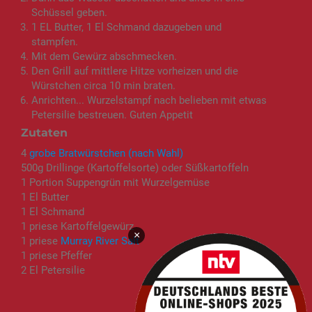
Schüssel geben.
1 EL Butter, 1 El Schmand dazugeben und
stampfen.
Mit dem Gewürz abschmecken.
Den Grill auf mittlere Hitze vorheizen und die
Würstchen circa 10 min braten.
Anrichten... Wurzelstampf nach belieben mit etwas
Petersilie bestreuen. Guten Appetit
Zutaten
4
grobe Bratwürstchen (nach Wahl)
500g Drillinge (Kartoffelsorte) oder Süßkartoffeln
1 Portion Suppengrün mit Wurzelgemüse
1 El Butter
1 El Schmand
1 priese Kartoffelgewürz
×
1 priese
Murray River Salt
1 priese Pfeffer
2 El Petersilie