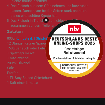
leichte bräune annimmt.
Das Fleisch aus dem Ofen nehmen und kurz ruhen
lassen. Danach von beiden Seiten stark anbraten
bis es eine schöne Kruste hat.
×
Das Fleisch in Tranchen schneiden und alles
zusammen auf dem Teller anrichten. Guten Appetit
Zutaten
800g
Rumpsteak | Striploin | Kuh
12 Stangen grüner Spargel
150g Bärlauch oder Petersilie
1 Spitzpaprika rot
1 rote Zwiebel
200ml Olivenöl
Salz
Pfeffer
1 EL Stay Spiced Chimichurri
1 Saft einer Limette