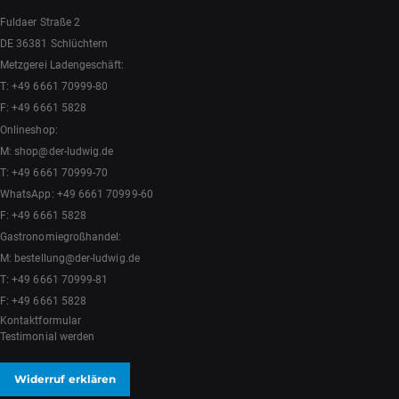
Fuldaer Straße 2
DE 36381 Schlüchtern
Metzgerei Ladengeschäft:
T:
+49 6661 70999-80
F: +49 6661 5828
Onlineshop:
M:
shop@der-ludwig.de
T:
+49 6661 70999-70
WhatsApp:
+49 6661 70999-60
F: +49 6661 5828
Gastronomiegroßhandel:
M:
bestellung@der-ludwig.de
T:
+49 6661 70999-81
F: +49 6661 5828
Kontaktformular
Testimonial werden
Widerruf erklären