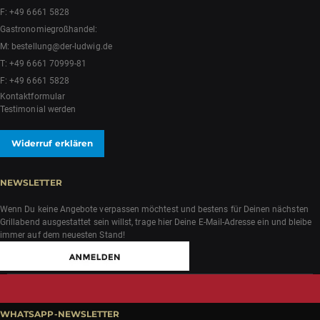
F: +49 6661 5828
Gastronomiegroßhandel:
M:
bestellung@der-ludwig.de
T:
+49 6661 70999-81
F: +49 6661 5828
Kontaktformular
Testimonial werden
Widerruf erklären
NEWSLETTER
Wenn Du keine Angebote verpassen möchtest und bestens für Deinen nächsten
Grillabend ausgestattet sein willst, trage hier Deine E-Mail-Adresse ein und bleibe
immer auf dem neuesten Stand!
WHATSAPP-NEWSLETTER