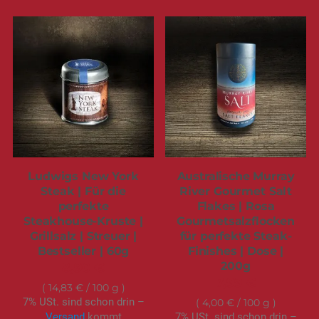
Ludwigs New York
Australische Murray
Steak | Für die
River Gourmet Salt
perfekte
Flakes | Rosa
Steakhouse-Kruste |
Gourmetsalzflocken
Grillsalz | Streuer |
für perfekte Steak-
Bestseller | 60g
Finishes | Dose |
200g
8,90 €
7,99 €
14,83 €
/ 100 g
7% USt. sind schon drin –
4,00 €
/ 100 g
Versand
kommt
7% USt. sind schon drin –