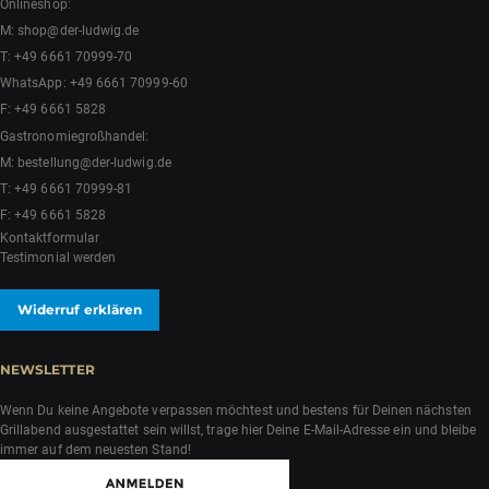
Onlineshop:
M:
shop@der-ludwig.de
T:
+49 6661 70999-70
WhatsApp:
+49 6661 70999-60
F: +49 6661 5828
Gastronomiegroßhandel:
M:
bestellung@der-ludwig.de
T:
+49 6661 70999-81
F: +49 6661 5828
Kontaktformular
Testimonial werden
Widerruf erklären
NEWSLETTER
Wenn Du keine Angebote verpassen möchtest und bestens für Deinen nächsten
Grillabend ausgestattet sein willst, trage hier Deine E-Mail-Adresse ein und bleibe
immer auf dem neuesten Stand!