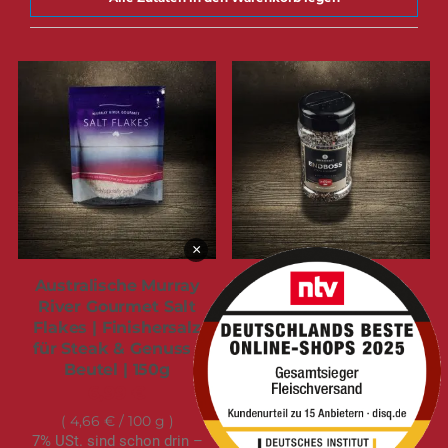
×
Australische Murray
Ankerkraut |
River Gourmet Salt
ENDBOSS Steak
Flakes | Finishersalz
Finishing | Bestseller
für Steak & Genuss |
| 150g Streuer
Beutel | 150g
9,99 €
6,99 €
6,66 €
/ 100 g
7% USt. sind schon drin –
4,66 €
/ 100 g
7% USt. sind schon drin –
Versand
kommt