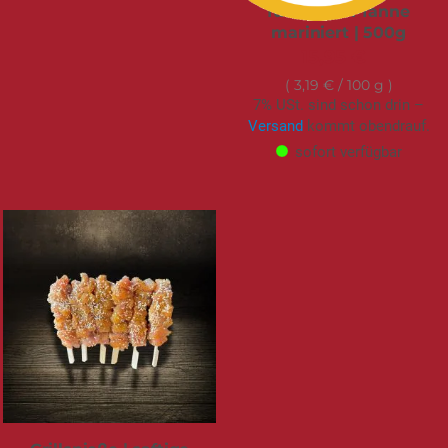
für Grill & Pfanne
mariniert | 500g
15,95 €
3,19 €
/ 100 g
7% USt. sind schon drin –
Versand
kommt obendrauf.
sofort verfügbar