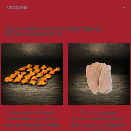
VERSAND
DIESE PRODUKTE MACHEN DEINEN
EINKAUF KOMPLETT:
Schaschlik-Fleisch |
Pute | Ludwigs
Putenfleisch | mager,
Putenschnitzel natur.
zart, perfekt für Spieße
Zart, mager, vielseitig |