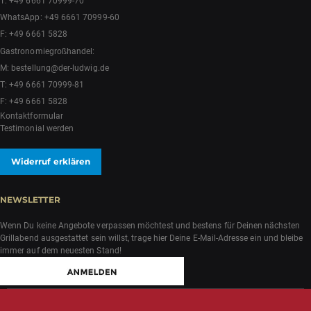
T:
+49 6661 70999-70
WhatsApp:
+49 6661 70999-60
F: +49 6661 5828
Gastronomiegroßhandel:
M:
bestellung@der-ludwig.de
T:
+49 6661 70999-81
F: +49 6661 5828
Kontaktformular
Testimonial werden
Widerruf erklären
NEWSLETTER
Wenn Du keine Angebote verpassen möchtest und bestens für Deinen nächsten
Grillabend ausgestattet sein willst, trage hier Deine E-Mail-Adresse ein und bleibe
immer auf dem neuesten Stand!