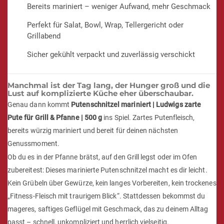
Bereits mariniert – weniger Aufwand, mehr Geschmack
Perfekt für Salat, Bowl, Wrap, Tellergericht oder
Grillabend
Sicher gekühlt verpackt und zuverlässig verschickt
Manchmal ist der Tag lang, der Hunger groß und die
Lust auf komplizierte Küche eher überschaubar.
Genau dann kommt
Putenschnitzel mariniert | Ludwigs zarte
Pute für Grill & Pfanne | 500 g
ins Spiel. Zartes Putenfleisch,
bereits würzig mariniert und bereit für deinen nächsten
Genussmoment.
Ob du es in der Pfanne brätst, auf den Grill legst oder im Ofen
zubereitest: Dieses marinierte Putenschnitzel macht es dir leicht.
Kein Grübeln über Gewürze, kein langes Vorbereiten, kein trockenes
„Fitness-Fleisch mit traurigem Blick“. Stattdessen bekommst du
mageres, saftiges Geflügel mit Geschmack, das zu deinem Alltag
passt – schnell, unkompliziert und herrlich vielseitig.