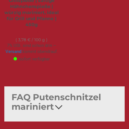
Grillspieße | saftige
Hähnchenspieße |
würzig mariniert, ideal
für Grill und Pfanne |
450g
16,99 €
3,78 €
/ 100 g
7% USt. sind schon drin –
Versand
kommt obendrauf.
sofort verfügbar
FAQ Putenschnitzel
mariniert