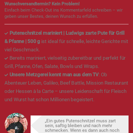
Wunschversandtermin? Kein Problem!
Einfach beim Check-Out ins Kommentarfeld schreiben – wir
geben unser Bestes, deinen Wunsch zu erfüllen.
Putenschnitzel mariniert | Ludwigs zarte Pute für Grill
& Pfanne | 500 g
ist ideal für schnelle, leichte Gerichte mit
viel Geschmack.
Bereits mariniert, vielseitig zubereitbar und perfekt für
Grill, Pfanne, Ofen, Salate, Bowls und Wraps.
Unsere Metzgerei kennt man aus dem TV
: Ob
Abenteuer Leben, Galileo, Beef Battle, Mission Restaurant
oder Hessen à la Carte – unsere Leidenschaft für Fleisch
und Wurst hat schon Millionen begeistert.
„Ein gutes Putenschnitzel muss zart
sein, saftig bleiben und nach mehr
schmecken. Wenn es dann auch noch