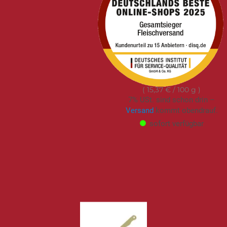
Stay Spiced | Spareribs
- Grill &
Marinadengewürz |
BBQ Rub für perfekte
Ribs | Schraubdose|
80g
9,99 €
15,37 €
/ 100 g
7% USt. sind schon drin –
Versand
kommt obendrauf.
sofort verfügbar