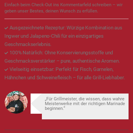
Einfach beim Check-Out ins Kommentarfeld schreiben – wir
geben unser Bestes, deinen Wunsch zu erfüllen.
Ausgezeichnete Rezeptur: Würzige Kombination aus
Ingwer und Jalapeno-Chili für ein einzigartiges
Geschmackserlebnis.
100% Natürlich: Ohne Konservierungsstoffe und
Geschmacksverstärker – pure, authentische Aromen.
Vielseitig einsetzbar: Perfekt für Fisch, Garnelen,
Hähnchen und Schweinefleisch – für alle Grill-Liebhaber.
„Für Grillmeister, die wissen, dass wahre
Meisterwerke mit der richtigen Marinade
beginnen.“