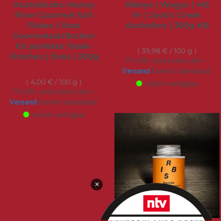
Australische Murray
Ribeye | Wagyu | MS
River Gourmet Salt
9+ | Jack's Creek
Flakes | Rosa
Australien | 300g NB
Gourmetsalzflocken
119,95 €
für perfekte Steak-
39,98 €
/ 100 g
Finishes | Dose | 200g
7% USt. sind schon drin –
7,99 €
Versand
kommt obendrauf.
4,00 €
/ 100 g
sofort verfügbar
7% USt. sind schon drin –
Versand
kommt obendrauf.
sofort verfügbar
×