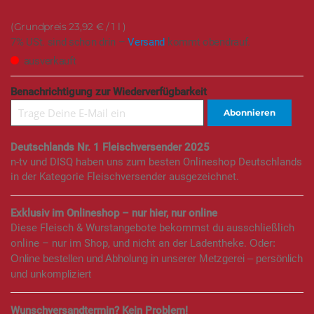
23,92 €
/ 1 l
7% USt. sind schon drin –
Versand
kommt obendrauf.
ausverkauft
Benachrichtigung zur Wiederverfügbarkeit
Abonnieren
Deutschlands Nr. 1 Fleischversender 2025
n-tv und DISQ haben uns zum besten Onlineshop Deutschlands
in der Kategorie Fleischversender ausgezeichnet.
Exklusiv im Onlineshop – nur hier, nur online
Diese Fleisch & Wurstangebote bekommst du ausschließlich
online – nur im Shop, und nicht an der Ladentheke.
Oder:
Online bestellen und Abholung in unserer Metzgerei – persönlich
und unkompliziert
Wunschversandtermin? Kein Problem!