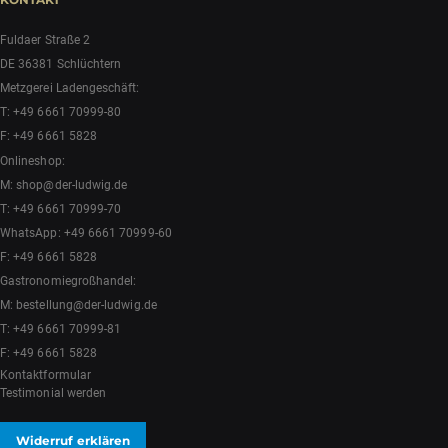
Fuldaer Straße 2
DE 36381 Schlüchtern
Metzgerei Ladengeschäft:
T:
+49 6661 70999-80
F: +49 6661 5828
Onlineshop:
M:
shop@der-ludwig.de
T:
+49 6661 70999-70
WhatsApp:
+49 6661 70999-60
F: +49 6661 5828
Gastronomiegroßhandel:
M:
bestellung@der-ludwig.de
T:
+49 6661 70999-81
F: +49 6661 5828
Kontaktformular
Testimonial werden
Widerruf erklären