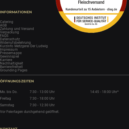
INFORMATIONEN
Catering
AGB
Zahlung und Versand
Verpackung
FAQS
Datenschutz
Widerrufsbelehrung
Kurzinfo Metzgerei Der Ludwig
Impressum
Pressemappe
Gewinnspiel
Karriere
Nachhaltigkeit
Barrierefreiheit
Grounding Pages
ÖFFNUNGSZEITEN
Mo. bis Do.
7:30 - 13:00 Uhr
14:45 - 18:00 Uhr*
Freitag
7:30 - 18:00 Uhr
Samstag
7:30 - 12:30 Uhr
Vor Feiertagen durchgehend geöffnet.
KONTAKT