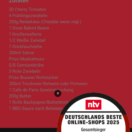
Zutaten
20 Cherry Tomaten
4 Frühlingszwiebeln
200g Reibekäse (Cheddar wenn mgl.)
1 Dose Baked Beans
1 Knollensellerie
1/2 Weiße Zwiebel
1 Knoblauchzehe
200ml Sahne
Prise Muskatnuss
0,5l Gemüsebrühe
3 Rote Zwiebeln
Prise Brauner Rohrzucker
200ml Trockener Rotwein oder Portwein
1 Cafe de Paris Gewürzmischung
×
200g Butter
1 Rolle Backpapier/Butterbrotpapier
1 BBQ Sauce nach Belieben