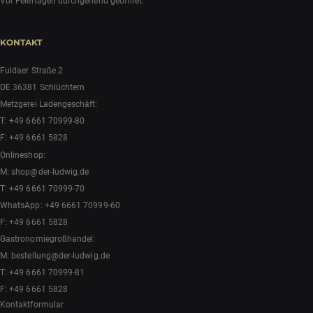
Vor Feiertagen durchgehend geöffnet.
KONTAKT
Fuldaer Straße 2
DE 36381 Schlüchtern
Metzgerei Ladengeschäft:
T:
+49 6661 70999-80
F: +49 6661 5828
Onlineshop:
M:
shop@der-ludwig.de
T:
+49 6661 70999-70
WhatsApp:
+49 6661 70999-60
F: +49 6661 5828
Gastronomiegroßhandel:
M:
bestellung@der-ludwig.de
T:
+49 6661 70999-81
F: +49 6661 5828
Kontaktformular