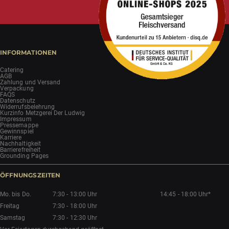
INFORMATIONEN
Catering
AGB
Zahlung und Versand
Verpackung
FAQS
Datenschutz
Widerrufsbelehrung
Kurzinfo Metzgerei Der Ludwig
Impressum
Pressemappe
Gewinnspiel
Karriere
Nachhaltigkeit
Barrierefreiheit
Grounding Pages
ÖFFNUNGSZEITEN
Mo. bis Do.
7:30 - 13:00 Uhr
14:45 - 18:00 Uhr*
Freitag
7:30 - 18:00 Uhr
Samstag
7:30 - 12:30 Uhr