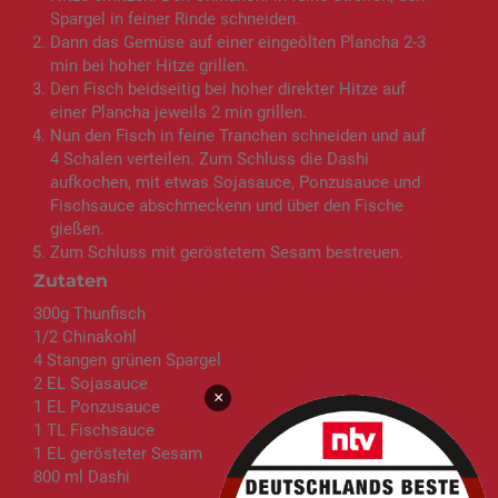
Spargel in feiner Rinde schneiden.
Dann das Gemüse auf einer eingeölten Plancha 2-3
min bei hoher Hitze grillen.
Den Fisch beidseitig bei hoher direkter Hitze auf
einer Plancha jeweils 2 min grillen.
Nun den Fisch in feine Tranchen schneiden und auf
4 Schalen verteilen. Zum Schluss die Dashi
aufkochen, mit etwas Sojasauce, Ponzusauce und
Fischsauce abschmeckenn und über den Fische
gießen.
Zum Schluss mit geröstetem Sesam bestreuen.
Zutaten
300g Thunfisch
1/2 Chinakohl
4 Stangen grünen Spargel
2 EL Sojasauce
×
1 EL Ponzusauce
1 TL Fischsauce
1 EL gerösteter Sesam
800 ml Dashi