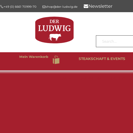
Newsletter
+49 (0) 6661 70999-70
shop@der-ludwig.de
Suche
Mein Warenkorb
STEAKSCHAFT & EVENTS
%SALE
BESTSELLER
RIND & KALB