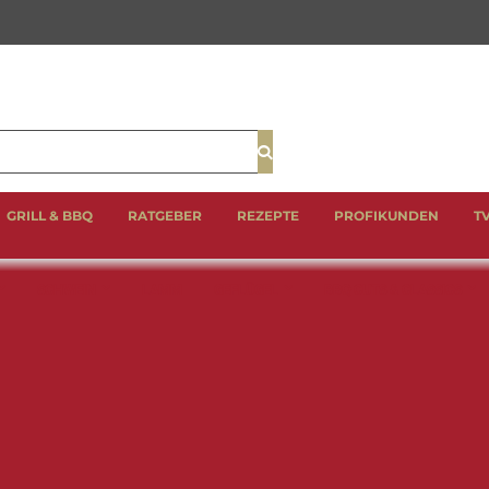
Suche
GRILL & BBQ
RATGEBER
REZEPTE
PROFIKUNDEN
T
SCHWEIN
LAMM
GEFLÜGEL
BBQ CUTS & CLASSICS