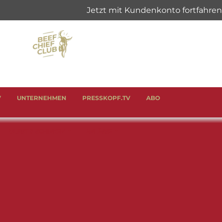
V
UNTERNEHMEN
PRESSKOPF.TV
ABO
WURST & SCHINKEN
ANLÄSSE