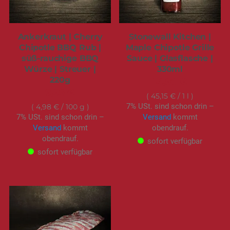
Ankerkraut | Cherry
Stonewall Kitchen |
Chipotle BBQ Rub |
Maple Chipotle Grille
süß-rauchige BBQ
Sauce | Glasflasche |
Würze | Streuer |
330ml
220g
14,90 €
9,95 €
45,15 €
/ 1 l
7% USt. sind schon drin –
4,98 €
/ 100 g
7% USt. sind schon drin –
Versand
kommt
Versand
kommt
obendrauf.
obendrauf.
sofort verfügbar
sofort verfügbar