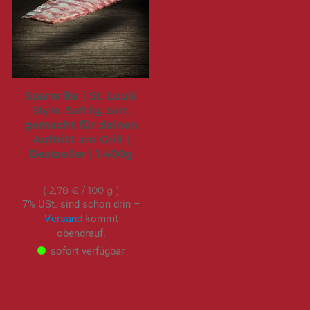
Spareribs | St. Louis
Style. Saftig, zart,
gemacht für deinen
Auftritt am Grill |
Bestseller | 1.400g
38,95 €
2,78 €
/ 100 g
7% USt. sind schon drin –
Versand
kommt
obendrauf.
sofort verfügbar