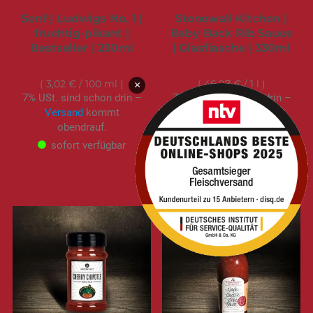
Senf | Ludwigs No. 1 |
Stonewall Kitchen |
fruchtig-pikant |
Baby Back Rib Sauce
Bestseller | 230ml
| Glasflasche | 330ml
6,95 €
15,50 €
3,02 €
/ 100 ml
46,97 €
/ 1 l
×
7% USt. sind schon drin –
7% USt. sind schon drin –
Versand
kommt
Versand
kommt
obendrauf.
obendrauf.
sofort verfügbar
ausverkauft
Nicht auf Lager