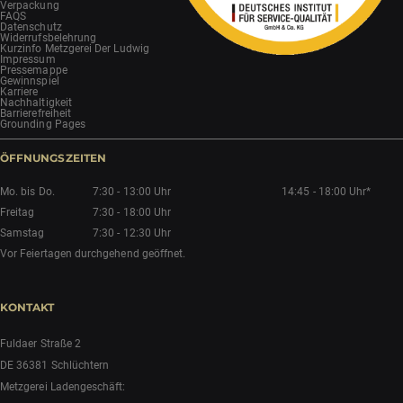
Verpackung
FAQS
Datenschutz
Widerrufsbelehrung
Kurzinfo Metzgerei Der Ludwig
Impressum
Pressemappe
Gewinnspiel
Karriere
Nachhaltigkeit
Barrierefreiheit
Grounding Pages
ÖFFNUNGSZEITEN
Mo. bis Do.
7:30 - 13:00 Uhr
14:45 - 18:00 Uhr*
Freitag
7:30 - 18:00 Uhr
Samstag
7:30 - 12:30 Uhr
Vor Feiertagen durchgehend geöffnet.
KONTAKT
Fuldaer Straße 2
DE 36381 Schlüchtern
Metzgerei Ladengeschäft: