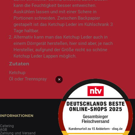
kann die Feuchtigkeit besser entweichen.
Auskühlen lassen und mit einer Schere in
Portionen schneiden. Zwischen Backpapier
gestapelt ist das Ketchup Leder im Kühlschrank 3
Tage haltbar.
Alternativ kann man das Ketchup Leder auch in
einem Dörrgerät herstellen, hier sind aber, je nach
Hersteller, aufgrund der Größe nicht so schöne
Ketchup Leder Lappen möglich.
Zutaten
Ketchup
Öl oder Trennspray
×
INFORMATIONEN
Catering
AGB
Zahlung und Versand