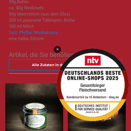
50g Butter
ca. 40g Weißmehl
50g Meerrettich (aus dem Glas)
300 ml passierte Tafelspitz- Brühe
100 ml Milch
Salz, Pfeffer, Muskatnuss
eine halbe Zitrone
×
Artikel, die Sie benötigen
Alle Zutaten in den Warenkorb legen