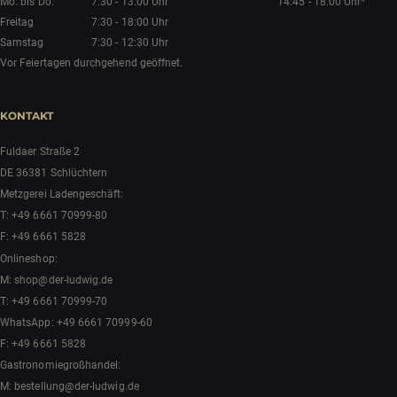
Mo. bis Do.
7:30 - 13:00 Uhr
14:45 - 18:00 Uhr*
Freitag
7:30 - 18:00 Uhr
Samstag
7:30 - 12:30 Uhr
Vor Feiertagen durchgehend geöffnet.
KONTAKT
Fuldaer Straße 2
DE 36381 Schlüchtern
Metzgerei Ladengeschäft:
T:
+49 6661 70999-80
F: +49 6661 5828
Onlineshop:
M:
shop@der-ludwig.de
T:
+49 6661 70999-70
WhatsApp:
+49 6661 70999-60
F: +49 6661 5828
Gastronomiegroßhandel:
M:
bestellung@der-ludwig.de