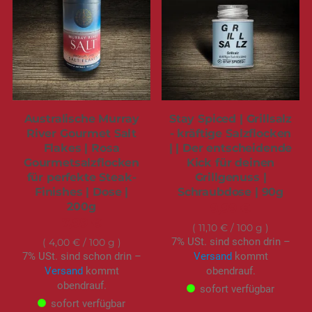
Australische Murray
Stay Spiced | Grillsalz
River Gourmet Salt
- kräftige Salzflocken
Flakes | Rosa
| | Der entscheidende
Gourmetsalzflocken
Kick für deinen
für perfekte Steak-
Grillgenuss |
Finishes | Dose |
Schraubdose | 90g
200g
9,99 €
7,99 €
11,10 €
/ 100 g
7% USt. sind schon drin –
4,00 €
/ 100 g
7% USt. sind schon drin –
Versand
kommt
Versand
kommt
obendrauf.
obendrauf.
sofort verfügbar
sofort verfügbar