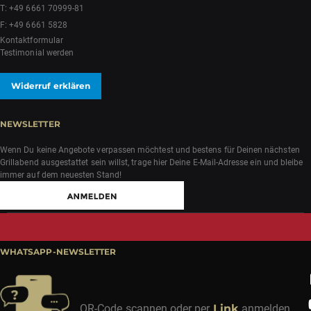
T:
+49 6661 70999-81
F: +49 6661 5828
Kontaktformular
Testimonial werden
Widerruf erklären
NEWSLETTER
Wenn Du keine Angebote verpassen möchtest und bestens für Deinen nächsten
Grillabend ausgestattet sein willst, trage hier Deine E-Mail-Adresse ein und bleibe
immer auf dem neuesten Stand!
WHATSAPP-NEWSLETTER
QR-Code scannen oder per
Link
anmelden.