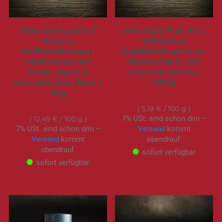
Altes Gewürzamt |
Wet Aged Picanha |
Sieben -
Tafelspitz |
Pfeffermischung |
Kalbfleisch aus dem
Pfefferkunst für
Münsterland, zart
Steak, Sauce &
und aromatisch |
Genussküche | Dose |
1.100g
90g
56,95 €
12,49 €
5,18 €
/ 100 g
7% USt. sind schon drin –
12,49 €
/ 100 g
7% USt. sind schon drin –
Versand
kommt
Versand
kommt
obendrauf.
obendrauf.
sofort verfügbar
sofort verfügbar