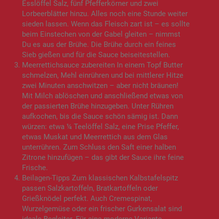
Esslöffel Salz, fünf Pfefferkörner und zwei
Lorbeerblätter hinzu. Alles noch eine Stunde weiter
sieden lassen. Wenn das Fleisch zart ist – es sollte
beim Einstechen von der Gabel gleiten – nimmst
Du es aus der Brühe. Die Brühe durch ein feines
Sieb gießen und für die Sauce beiseitestellen.
Meerrettichsauce zubereiten In einem Topf Butter
schmelzen, Mehl einrühren und bei mittlerer Hitze
zwei Minuten anschwitzen – aber nicht bräunen!
Mit Milch ablöschen und anschließend etwas von
der passierten Brühe hinzugeben. Unter Rühren
aufkochen, bis die Sauce schön sämig ist. Dann
würzen: etwa ¼ Teelöffel Salz, eine Prise Pfeffer,
etwas Muskat und Meerrettich aus dem Glas
unterrühren. Zum Schluss den Saft einer halben
Zitrone hinzufügen – das gibt der Sauce ihre feine
Frische.
Beilagen-Tipps Zum klassischen Kalbstafelspitz
passen Salzkartoffeln, Bratkartoffeln oder
Grießknödel perfekt. Auch Cremespinat,
Wurzelgemüse oder ein frischer Gurkensalat sind