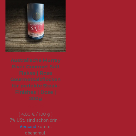
Australische Murray
River Gourmet Salt
Flakes | Rosa
Gourmetsalzflocken
für perfekte Steak-
Finishes | Dose |
200g
7,99 €
4,00 €
/ 100 g
7% USt. sind schon drin –
Versand
kommt
obendrauf.