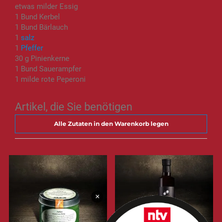
etwas milder Essig
1 Bund Kerbel
1 Bund Bärlauch
1
salz
1
Pfeffer
30 g Pinienkerne
1 Bund Sauerampfer
1 milde rote Peperoni
Artikel, die Sie benötigen
Alle Zutaten in den Warenkorb legen
×