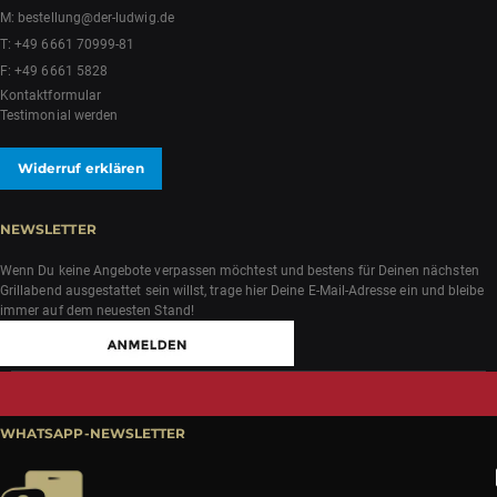
M:
bestellung@der-ludwig.de
T:
+49 6661 70999-81
F: +49 6661 5828
Kontaktformular
Testimonial werden
Widerruf erklären
NEWSLETTER
Wenn Du keine Angebote verpassen möchtest und bestens für Deinen nächsten
Grillabend ausgestattet sein willst, trage hier Deine E-Mail-Adresse ein und bleibe
immer auf dem neuesten Stand!
WHATSAPP-NEWSLETTER