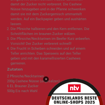
damit der Zucker nicht verbrennt. Die Cashew
Nüsse hinzugeben und in der Pfanne schwenken
damit sie mit dem Zuckergemisch ummantelt
werden. Auf ein Backpapier geben und aushärten
lassen.
Die Pfirsiche halbieren und den Kern entfernen. Die
Schnittflächen im braunen Zucker wälzen.
Die Pfirsiche/Necktarinen im Beefer Kurz anbeefen.
Vorsicht! Der Zucker verbrennt schnell!
Die Frucht in Scheiben schneiden und auf einem
Teller anrichten. Das Speiseeis auf den Teller
geben und mit den karamellisierten Cashews
garnieren.
Zutaten
2 Pfirsiche/Necktarinen
×
200g Cashew Nüsse (ungesalzen)
6 EL Brauner Zucker
500g Eis nach Wahl