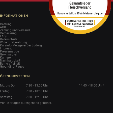
INFORMATIONEN
Catering
AGB
Zahlung und Versand
Verpackung
FAQS
Datenschutz
Widerrufsbelehrung
Kurzinfo Metzgerei Der Ludwig
Impressum
Pressemappe
Gewinnspiel
Karriere
Nachhaltigkeit
Barrierefreiheit
Grounding Pages
ÖFFNUNGSZEITEN
Mo. bis Do.
7:30 - 13:00 Uhr
14:45 - 18:00 Uhr*
Freitag
7:30 - 18:00 Uhr
Samstag
7:30 - 12:30 Uhr
Vor Feiertagen durchgehend geöffnet.