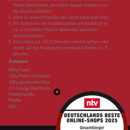
Pesto bestreichen, den Käse darauf verteilen und
die Basilikumblätter.
Alles zu einer Schnecke der Länge nach aufrollen.
Die Schnecke mit Paddelspießen am Endstück in
ca. 5 cm starke Stücke abstecken und dann
durchschneiden.
Die Lollies, ca. 10-12 Minuten indirekt grillen oder
direkt auf der Feuerplatte von beiden Seiten ca. 5
Minuten.
Zutaten
800g Flank
100g Pesto Genovese
200g geriebener Käse
2-3 Zweige Basilikum
×
Paddelspieße
Pfeffer
Salz