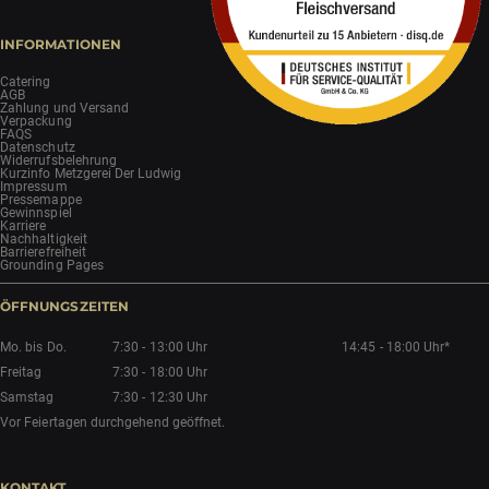
INFORMATIONEN
Catering
AGB
Zahlung und Versand
Verpackung
FAQS
Datenschutz
Widerrufsbelehrung
Kurzinfo Metzgerei Der Ludwig
Impressum
Pressemappe
Gewinnspiel
Karriere
Nachhaltigkeit
Barrierefreiheit
Grounding Pages
ÖFFNUNGSZEITEN
Mo. bis Do.
7:30 - 13:00 Uhr
14:45 - 18:00 Uhr*
Freitag
7:30 - 18:00 Uhr
Samstag
7:30 - 12:30 Uhr
Vor Feiertagen durchgehend geöffnet.
KONTAKT