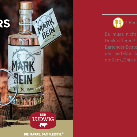
4 Per
Es muss nicht 
Drink different!
Bartender-Best
der perfekte I
großem „Chin ch