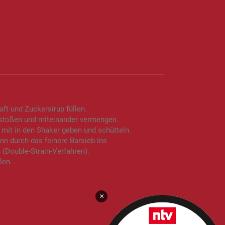
ft und Zuckersirup füllen.
rstoßen und miteinander vermengen.
mit in den Shaker geben und schütteln.
nn durch das feinere Barsieb ins
 (Double-Strain-Verfahren).
len.
×