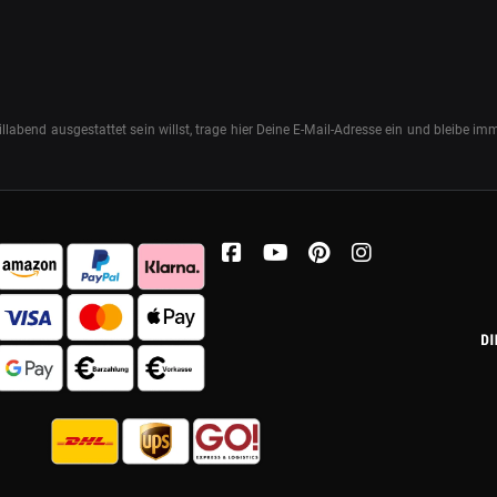
abend ausgestattet sein willst, trage hier Deine E-Mail-Adresse ein und bleibe i