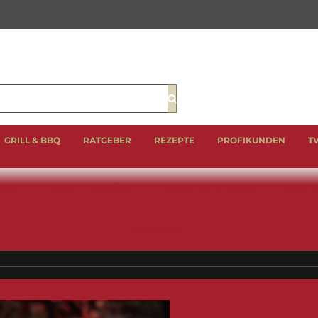
Suche
GRILL & BBQ
RATGEBER
REZEPTE
PROFIKUNDEN
T
EIN
LAMM
GEFLÜGEL
BBQ CUTS & CLASSICS
WURST 
GESCHENKE
Butch