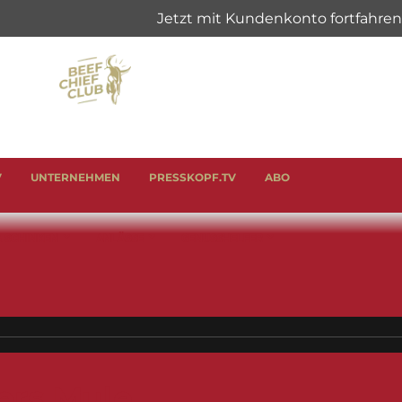
V
UNTERNEHMEN
PRESSKOPF.TV
ABO
& SCHINKEN
ANLÄSSE
GENUSSHELFER
ers Mule