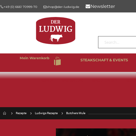
Newsletter
+49 (0) 6661 70999-70
shop@der-ludwig.de
Suche
Mein Warenkorb
STEAKSCHAFT & EVENTS
%SALE
BESTSELLER
RIND & KALB
SCHW
Rezepte
Ludwigs Rezepte
Butchers Mule