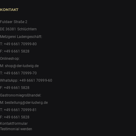
KONTAKT
Fuldaer Straße 2
DE 36381 Schlüchtern
Metzgerei Ladengeschäft:
T:
+49 6661 70999-80
F: +49 6661 5828
Onlineshop:
M:
shop@der-ludwig.de
T:
+49 6661 70999-70
WhatsApp:
+49 6661 70999-60
F: +49 6661 5828
Gastronomiegroßhandel:
M:
bestellung@der-ludwig.de
T:
+49 6661 70999-81
F: +49 6661 5828
Kontaktformular
Testimonial werden