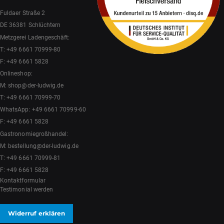
Fuldaer Straße 2
DE 36381 Schlüchtern
Metzgerei Ladengeschäft:
T:
+49 6661 70999-80
F: +49 6661 5828
Onlineshop:
M:
shop@der-ludwig.de
T:
+49 6661 70999-70
WhatsApp:
+49 6661 70999-60
F: +49 6661 5828
Gastronomiegroßhandel:
M:
bestellung@der-ludwig.de
T:
+49 6661 70999-81
F: +49 6661 5828
Kontaktformular
Testimonial werden
Widerruf erklären