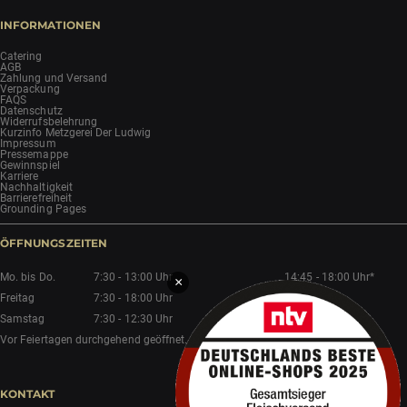
INFORMATIONEN
Catering
AGB
Zahlung und Versand
Verpackung
FAQS
Datenschutz
Widerrufsbelehrung
Kurzinfo Metzgerei Der Ludwig
Impressum
Pressemappe
Gewinnspiel
Karriere
Nachhaltigkeit
Barrierefreiheit
Grounding Pages
ÖFFNUNGSZEITEN
Mo. bis Do.
7:30 - 13:00 Uhr
14:45 - 18:00 Uhr*
×
Freitag
7:30 - 18:00 Uhr
Samstag
7:30 - 12:30 Uhr
Vor Feiertagen durchgehend geöffnet.
KONTAKT