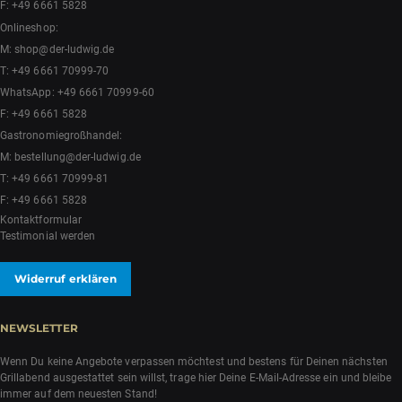
F: +49 6661 5828
Onlineshop:
M:
shop@der-ludwig.de
T:
+49 6661 70999-70
WhatsApp:
+49 6661 70999-60
F: +49 6661 5828
Gastronomiegroßhandel:
M:
bestellung@der-ludwig.de
T:
+49 6661 70999-81
F: +49 6661 5828
Kontaktformular
Testimonial werden
Widerruf erklären
NEWSLETTER
Wenn Du keine Angebote verpassen möchtest und bestens für Deinen nächsten
Grillabend ausgestattet sein willst, trage hier Deine E-Mail-Adresse ein und bleibe
immer auf dem neuesten Stand!