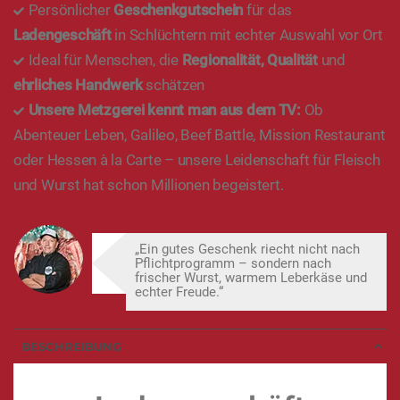
Persönlicher
Geschenkgutschein
für das
Ladengeschäft
in Schlüchtern mit echter Auswahl vor Ort
Ideal für Menschen, die
Regionalität, Qualität
und
ehrliches Handwerk
schätzen
Unsere Metzgerei kennt man aus dem TV:
Ob
Abenteuer Leben, Galileo, Beef Battle, Mission Restaurant
oder Hessen à la Carte – unsere Leidenschaft für Fleisch
und Wurst hat schon Millionen begeistert.
„Ein gutes Geschenk riecht nicht nach
Pflichtprogramm – sondern nach
frischer Wurst, warmem Leberkäse und
echter Freude.“
BESCHREIBUNG