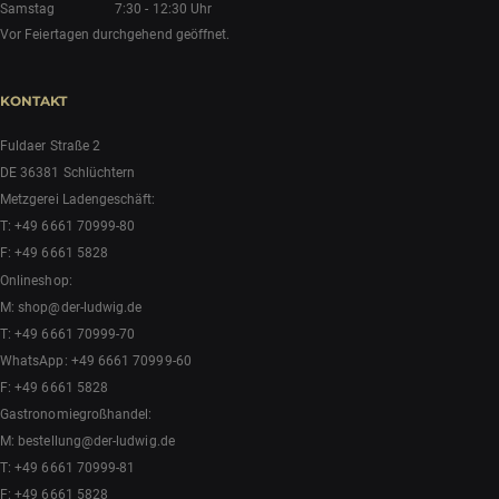
Samstag
7:30 - 12:30 Uhr
Vor Feiertagen durchgehend geöffnet.
KONTAKT
Fuldaer Straße 2
DE 36381 Schlüchtern
Metzgerei Ladengeschäft:
T:
+49 6661 70999-80
F: +49 6661 5828
Onlineshop:
M:
shop@der-ludwig.de
T:
+49 6661 70999-70
WhatsApp:
+49 6661 70999-60
F: +49 6661 5828
Gastronomiegroßhandel:
M:
bestellung@der-ludwig.de
T:
+49 6661 70999-81
F: +49 6661 5828