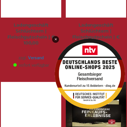
Ladengeschäft
Ladengeschäft
Schlüchtern |
Schlüchtern |
Fleischgutschein | €
Fleischgutschein | €
×
100,00
90,00
100,00 €
90,00 €
zzgl.
Versand
zzgl.
Versand
sofort verfügbar
sofort verfügbar