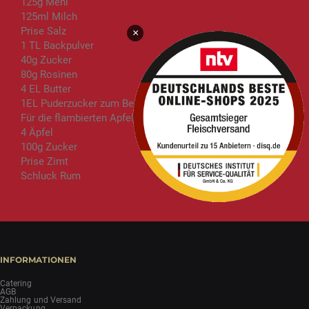
125g Mehl
125ml Milch
Prise Salz
×
1 TL Backpulver
40g Zucker
80g Rosinen
4 EL Butter
1EL Puderzucker zum Bestreuen
Für die flambierten Apfelringe:
4 Äpfel
100g Zucker
Prise Zimt
Schluck Rum
INFORMATIONEN
Catering
AGB
Zahlung und Versand
Verpackung