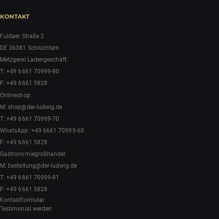
KONTAKT
Fuldaer Straße 2
DE 36381 Schlüchtern
Metzgerei Ladengeschäft:
T:
+49 6661 70999-80
F: +49 6661 5828
Onlineshop:
M:
shop@der-ludwig.de
T:
+49 6661 70999-70
WhatsApp:
+49 6661 70999-60
F: +49 6661 5828
Gastronomiegroßhandel:
M:
bestellung@der-ludwig.de
T:
+49 6661 70999-81
F: +49 6661 5828
Kontaktformular
Testimonial werden