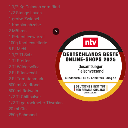
1 1/2 Kg Gulasch vom Rind
1/2 Stange Lauch
1 große Zwiebel
1 Knoblauchzehe
2 Möhren
×
1 Petersilienwurzel
100g Knollensellerie
5 El Mehl
1 1/2 Tl Salz
1 Tl Pfeffer
2 Tl Wildgewürz
2 El Pflanzenöl
2 El Tomatenmark
500 ml Wildfond
500 ml Rotwein
1/2 Tl Chilipulver
1/2 Tl getrockneter Thymian
20 ml Gin
250g Schmand