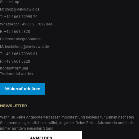
Onlineshop:
M:
shop@der-ludwig.de
T:
+49 6661 70999-70
WhatsApp:
+49 6661 70999-60
F: +49 6661 5828
Gastronomiegroßhandel:
M:
bestellung@der-ludwig.de
T:
+49 6661 70999-81
F: +49 6661 5828
Kontaktformular
Testimonial werden
Widerruf erklären
NEWSLETTER
Wenn Du keine Angebote verpassen möchtest und bestens für Deinen nächsten
Grillabend ausgestattet sein willst, trage hier Deine E-Mail-Adresse ein und bleibe
immer auf dem neuesten Stand!