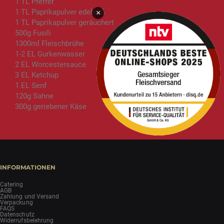
1 TL Pfeffer
1 TL Paprikapulver edelsüß
×
1 TL Paprikapulver geräuchert
500g Fusili
1300ml Fleischbrühe
1-2 EL Gurkenwasser
2 EL Worcestersauce
3 EL Ketchup
1 EL Senf
120g Sahne
300g geriebener Käse
INFORMATIONEN
Catering
AGB
Zahlung und Versand
Verpackung
FAQS
Datenschutz
Widerrufsbelehrung